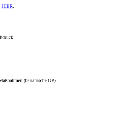
e
HIER
.
chdruck
 Maßnahmen (bariatrische OP)