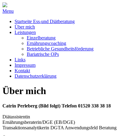
Menu
Startseite Ess-und Diätberatung
Über mich
Leistungen
Einzelberatung
Ernährungscoaching
Betriebliche Gesundheitsförderung
Bariatrische OPs
Links
Impressum
Kontakt
Datenschutzerklärung
Über mich
Catrin Perleberg (Bild folgt)
Telefon 01520 338 38 18
Diätassistentin
Ernährungsberaterin/DGE (EB/DGE)
Transaktionsanalytikerin DGTA Anwendungsfeld Beratung